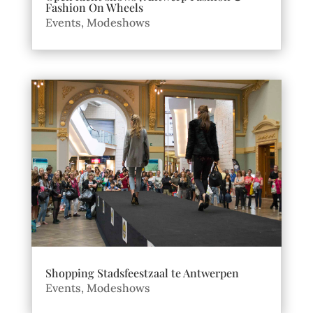
Fashion On Wheels
Events
,
Modeshows
Shopping Stadsfeestzaal te Antwerpen
Events
,
Modeshows