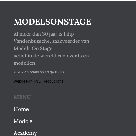
MODELSONSTAGE
Al meer dan 30 jaar is Filip
Vandenbussche, zaakvoerder van
Models On Stage,
actief in de wereld van events en
modellen.
© 2022 Models on stage BVBA.
Webdesign I-NET Productions
MENU
Home
Models
Academy